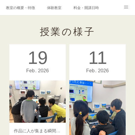
教室の概要・特徴
体験教室
料金・開講日時
エキスパートコース
高校科目「情報Ⅰ」対策コース
アクセス
授業の様子
港南台プログラミング教室
コンテスト・検定
19
11
保護者様からの声
メディア掲載実績
ブログ
Instagram
Facebook
Q&A
お問い合わせ
Feb
2026
Feb
2026
採用情報
作品に人が集まる瞬間が、学びを加速させる