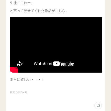
生徒「これー」
と言って見せてくれた作品がこちら。
本当に嬉しい・・・！
授業の様子
(
49
)