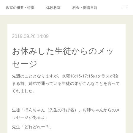
教室の概要・特徴
体験教室
料金・開講日時
エキスパートコース
高校科目「情報Ⅰ」対策コース
アクセス
港南台プログラミング教室
2019.09.26 14:09
コンテスト・検定
お休みした生徒からのメッ
保護者様からの声
メディア掲載実績
ブログ
セージ
Instagram
Facebook
Q&A
お問い合わせ
先週のこととなりますが、水曜16:15-17:15のクラスが始
採用情報
まる前、姉弟で通っている生徒の弟がこんなことを言って
くれました。
生徒「ほんちゃん（先生の呼び名）、お姉ちゃんからのメ
ッセージがあるよ」
先生「どれどれー？」