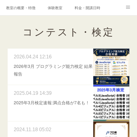
教室の概要・特徴
体験教室
料金・開講日時
エキスパートコース
高校科目「情報Ⅰ」対策コース
アクセス
コンテスト・検定
港南台プログラミング教室
コンテスト・検定
保護者様からの声
メディア掲載実績
ブログ
2026.04.24 12:16
2026年3月 プログラミング能力検定 結果
Instagram
Facebook
Q&A
お問い合わせ
報告
採用情報
2025.04.19 14:39
2025年3月検定速報:満点合格が7名も！
2024.11.18 05:02