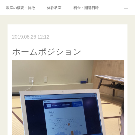
教室の概要・特徴
体験教室
料金・開講日時
エキスパートコース
高校科目「情報Ⅰ」対策コース
アクセス
港南台プログラミング教室
2019.08.26 12:12
コンテスト・検定
ホームポジション
保護者様からの声
メディア掲載実績
ブログ
Instagram
Facebook
Q&A
お問い合わせ
採用情報