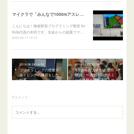
マイクラで「みんなで1000mアスレチックを作ろう！」を行いました
こんにちは！鎌倉駅前プログラミング教室 for
Kids代表の本田です。生徒からの提案でマ…
2025.05.17 13:10
2019.08.28 14:50
2019.08.15 22:38
プログラミングの授業で
9月からの入学生徒 受付
タイピングの練習をした
開始！〜個別プログラミ
結果
ング体験会開催決定！〜
0
コメント