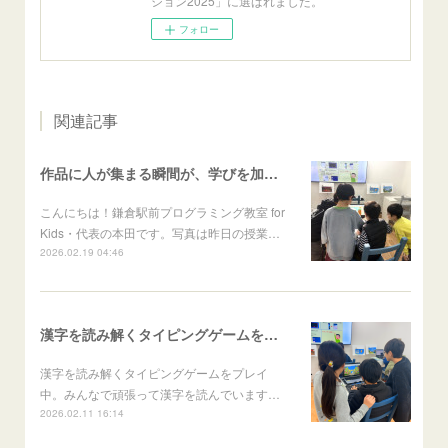
ション2025」に選ばれました。
フォロー
関連記事
作品に人が集まる瞬間が、学びを加速させる
こんにちは！鎌倉駅前プログラミング教室 for
Kids・代表の本田です。写真は昨日の授業…
2026.02.19 04:46
漢字を読み解くタイピングゲームをプレイ中
漢字を読み解くタイピングゲームをプレイ
中。みんなで頑張って漢字を読んでいます…
2026.02.11 16:14