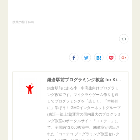
授業の様子
(
49
)
鎌倉駅前プログラミング教室 for Kids[公式]
鎌倉駅前にある小・中高生向けプログラミ
ング教室です。マイクラやゲーム作りを通
してプログラミングを「楽しく」「本格的
に」学ぼう！ GMOインターネットグループ
(東証一部上場)運営の国内最大のプログラミ
ング教室のポータルサイト「コエテコ」に
て、全国約13,000教室中、66教室が選出さ
れた「コエテコ プログラミング教室セレク