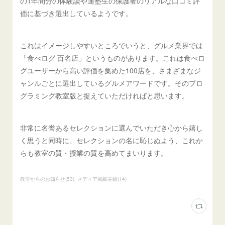
の1年間分の体験談や通塾生の保護者のリアルな口コミ評
価に基づき選出しているようです。
これはイメージしやすいところでいうと、グルメ業界では
「食べログ 百名店」というものがあります。これは食べロ
グユーザーから高い評価を集めた100店を、さまざまなジ
ャンルごとに選出しているグルメアワードです。そのプロ
グラミング教室版と捉えていただければと思います。
非常に名誉あるセレクションに選んでいただき心から嬉し
く思うと同時に、セレクションの名に恥じぬよう、これか
らも教室の質・授業の質を高めてまいります。
教室からのお知らせ
(
53
)
メディア掲載実績
(
14
)