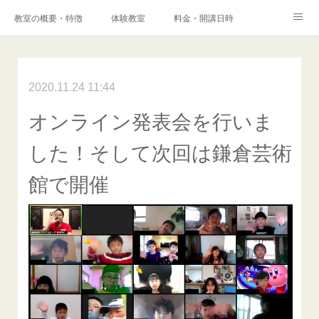
教室の概要・特徴
体験教室
料金・開講日時
エキスパートコース
高校科目「情報Ⅰ」対策コース
アクセス
港南台プログラミング教室
2020.11.24 11:44
コンテスト・検定
オンライン発表会を行いま
保護者様からの声
メディア掲載実績
ブログ
した！そして次回は鎌倉芸術
Instagram
Facebook
Q&A
お問い合わせ
館で開催
採用情報