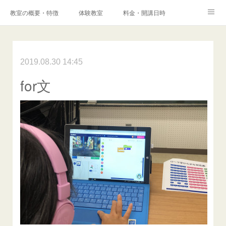
教室の概要・特徴
体験教室
料金・開講日時
エキスパートコース
高校科目「情報Ⅰ」対策コース
アクセス
港南台プログラミング教室
2019.08.30 14:45
コンテスト・検定
for文
保護者様からの声
メディア掲載実績
ブログ
Instagram
Facebook
Q&A
お問い合わせ
採用情報