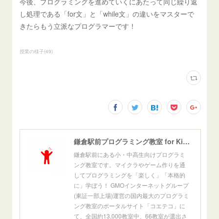
今後、プログラミングを進めていくにあたって同じ繰り返
し処理である「for文」と「while文」の違いをマスターで
きたらもう立派なプログラマーです！
授業の様子
(
49
)
鎌倉駅前プログラミング教室 for Kids[公式]
鎌倉駅前にある小・中高生向けプログラミ
ング教室です。マイクラやゲーム作りを通
してプログラミングを「楽しく」「本格的
に」学ぼう！ GMOインターネットグループ
(東証一部上場)運営の国内最大のプログラミ
ング教室のポータルサイト「コエテコ」に
て、全国約13,000教室中、66教室が選出さ