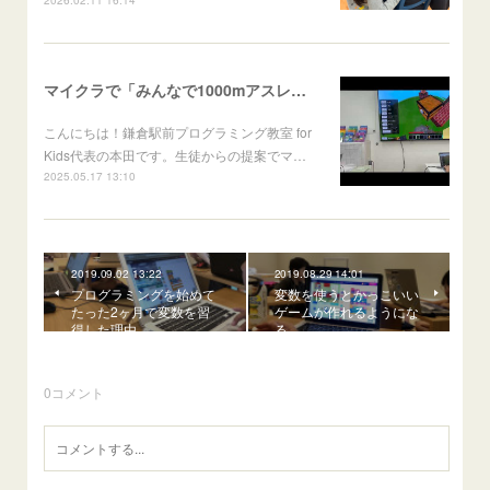
マイクラで「みんなで1000mアスレチックを作ろう！」を行いました
こんにちは！鎌倉駅前プログラミング教室 for
Kids代表の本田です。生徒からの提案でマ…
2025.05.17 13:10
2019.09.02 13:22
2019.08.29 14:01
プログラミングを始めて
変数を使うとかっこいい
たった2ヶ月で変数を習
ゲームが作れるようにな
得した理由
る
0
コメント