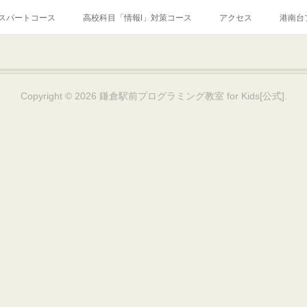
スパートコース
高校科目「情報Ⅰ」対策コース
アクセス
港南台
績
ブログ
Instagram
Facebook
Q&A
お問い合わ
Copyright ©
2026
鎌倉駅前プログラミング教室 for Kids[公式]
.