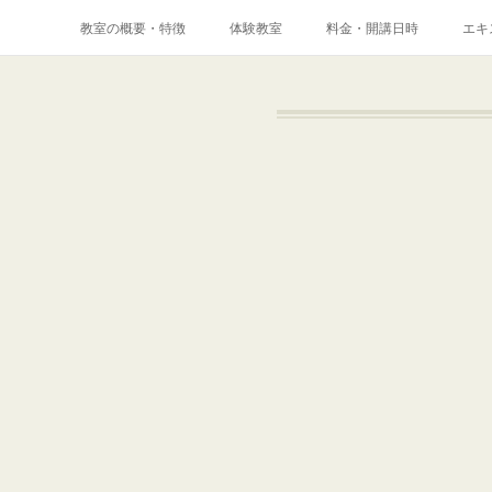
教室の概要・特徴
体験教室
料金・開講日時
エキ
メディア掲載実