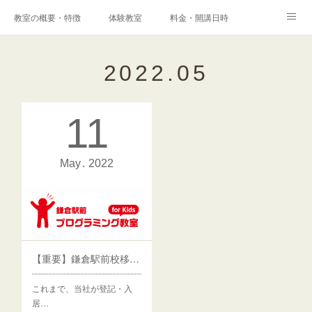
教室の概要・特徴
体験教室
料金・開講日時
エキスパートコース
高校科目「情報Ⅰ」対策コース
アクセス
2022
.
05
港南台プログラミング教室
コンテスト・検定
11
保護者様からの声
メディア掲載実績
ブログ
Instagram
Facebook
Q&A
お問い合わせ
May
2022
採用情報
【重要】鎌倉駅前校移転のお知らせ
これまで、当社が登記・入
居…