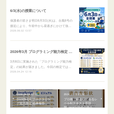
6/3(水)の授業について
保護者の皆さま明日6月3日(水)は、台風6号の
接近により、午前中から昼過ぎにかけて強…
2026.06.02 13:57
2026年3月 プログラミング能力検定 結果報告
3月8日に実施された「プログラミング能力検
定」の結果が届きました。​今回の検定では…
2026.04.24 12:16
2026.04.24 12:16
2024.11.18 05:02
2026年3月 プログラミン
プロ検で最上位であるレ
グ能力検定 結果報告
ベル6(テキスト言語
版:JavaScript)の満点…