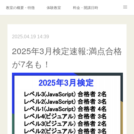
教室の概要・特徴
体験教室
料金・開講日時
エキスパートコース
高校科目「情報Ⅰ」対策コース
アクセス
港南台プログラミング教室
2025.04.19 14:39
コンテスト・検定
2025年3月検定速報:満点合格
保護者様からの声
メディア掲載実績
ブログ
が7名も！
Instagram
Facebook
Q&A
お問い合わせ
採用情報