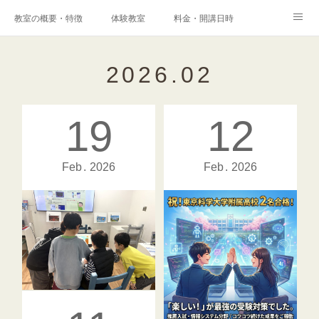
教室の概要・特徴
体験教室
料金・開講日時
エキスパートコース
高校科目「情報Ⅰ」対策コース
アクセス
2026
.
02
港南台プログラミング教室
コンテスト・検定
19
12
保護者様からの声
メディア掲載実績
ブログ
Instagram
Facebook
Q&A
お問い合わせ
Feb
2026
Feb
2026
採用情報
作品に人が集まる瞬間が、学びを加速させる