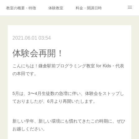
教室の概要・特徴
体験教室
料金・開講日時
エキスパートコース
高校科目「情報Ⅰ」対策コース
アクセス
港南台プログラミング教室
2021.06.01 03:54
コンテスト・検定
体験会再開！
保護者様からの声
メディア掲載実績
ブログ
こんにちは！鎌倉駅前プログラミング教室 for Kids・代表
Instagram
Facebook
Q&A
お問い合わせ
の本田です。
採用情報
5月は、3〜4月生徒数の急増に伴い、体験会をストップし
ておりましたが、6月より再開いたします。
新しい学年、新しい環境にも慣れてきたこの時期に、ぜひ
お越しください。