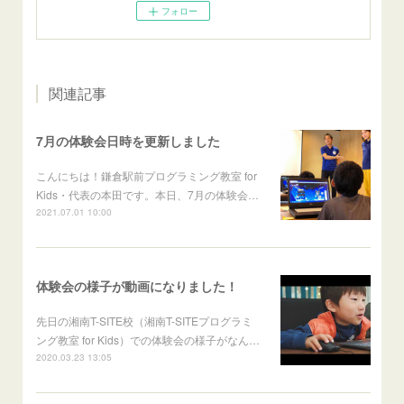
フォロー
関連記事
7月の体験会日時を更新しました
こんにちは！鎌倉駅前プログラミング教室 for
Kids・代表の本田です。本日、7月の体験会…
2021.07.01 10:00
体験会の様子が動画になりました！
先日の湘南T-SITE校（湘南T-SITEプログラミ
ング教室 for Kids）での体験会の様子がなん…
2020.03.23 13:05