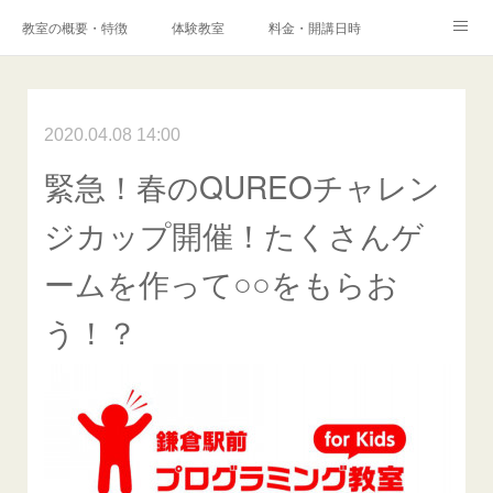
教室の概要・特徴
体験教室
料金・開講日時
エキスパートコース
高校科目「情報Ⅰ」対策コース
アクセス
港南台プログラミング教室
2020.04.08 14:00
コンテスト・検定
緊急！春のQUREOチャレン
保護者様からの声
メディア掲載実績
ブログ
ジカップ開催！たくさんゲ
Instagram
Facebook
Q&A
お問い合わせ
ームを作って○○をもらお
採用情報
う！？