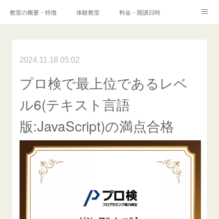
教室の概要・特徴
体験教室
料金・開講日時
エキスパートコース
高校科目「情報Ⅰ」対策コース
アクセス
港南台プログラミング教室
2024.11.18 05:02
コンテスト・検定
プロ検で最上位であるレベ
保護者様からの声
メディア掲載実績
ブログ
ル6(テキスト言語
Instagram
Facebook
Q&A
お問い合わせ
版:JavaScript)の満点合格
採用情報