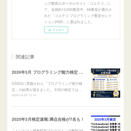
ング教室のポータルサイト「コエテコ」に
て、全国約13,000教室中、66教室が選出さ
れた「コエテコ プログラミング教室セレク
ション2025」に選ばれました。
フォロー
関連記事
2026年3月 プログラミング能力検定 結果報告
3月8日に実施された「プログラミング能力検
定」の結果が届きました。​今回の検定では…
2026.04.24 12:16
2025年3月検定速報:満点合格が7名も！
こんにちは！鎌倉駅前プログラミング教室 for