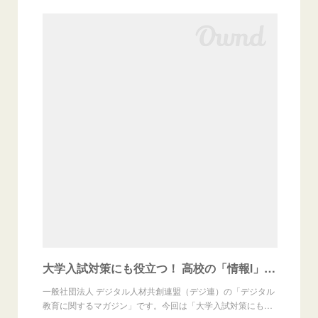
大学入試対策にも役立つ！ 高校の「情報Ⅰ」を網羅したプログラミング能力検定とは？ | 一般社団法人 デジタル人材共創連盟（デジ連）
一般社団法人 デジタル人材共創連盟（デジ連）の「デジタル
教育に関するマガジン」です。今回は「大学入試対策にも…