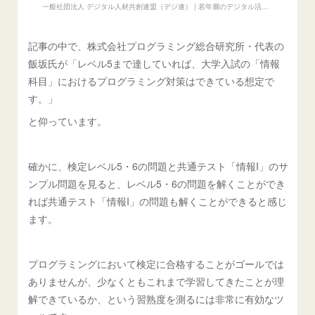
一般社団法人 デジタル人材共創連盟（デジ連） | 若年層のデジタル活動を支援を通じて、デジタル人材の育成や、ウェルビーイングを通じた地域の発展と、国際社会における日本のデジタル分野の競争力向上を目指し
記事の中で、株式会社プログラミング総合研究所・代表の
飯坂氏が「レベル5まで達していれば、大学入試の「情報
科目」におけるプログラミング対策はできている想定で
す。」
と仰っています。
確かに、検定レベル5・6の問題と共通テスト「情報I」のサ
ンプル問題を見ると、レベル5・6の問題を解くことができ
れば共通テスト「情報I」の問題も解くことができると感じ
ます。
プログラミングにおいて検定に合格することがゴールでは
ありませんが、少なくともこれまで学習してきたことが理
解できているか、という習熟度を測るには非常に有効なツ