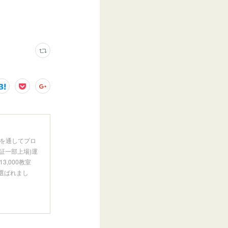
を通してプロ
証一部上場)運
,000教室
に選ばれまし