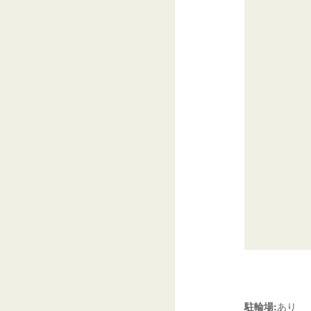
駐輪場:
あり