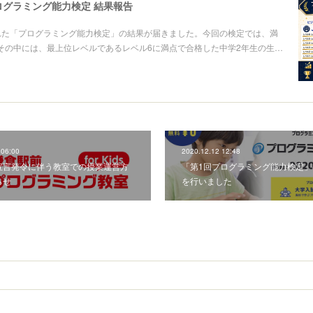
プログラミング能力検定 結果報告
れた「プログラミング能力検定」の結果が届きました。​今回の検定では、満
その中には、最上位レベルであるレベル6に満点で合格した中学2年生の生…
 06:00
2020.12.12 12:48
宣言発令に伴う教室での授業運営方
「第1回プログラミング能力検定」
らせ
を行いました